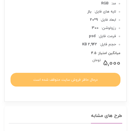
مد:
RGB
لایه های فایل:
باز
ابعاد فایل:
9*20
رزولوشن:
300
فرمت فایل:
psd
حجم فایل:
2,942 KB
میانگین امتیاز: 4.5
5,000
تومان
درحال حاظر فروش سایت متوقف شده است
طرح های مشابه