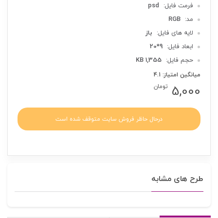
فرمت فایل:
psd
مد:
RGB
لایه های فایل:
باز
ابعاد فایل:
9*20
حجم فایل:
1,355 KB
میانگین امتیاز: 4.1
5,000
تومان
درحال حاظر فروش سایت متوقف شده است
طرح های مشابه