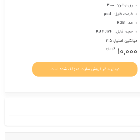
رزولوشن:
300
فرمت فایل:
psd
مد:
RGB
حجم فایل:
4,974 KB
میانگین امتیاز: 3.5
10,000
تومان
درحال حاظر فروش سایت متوقف شده است