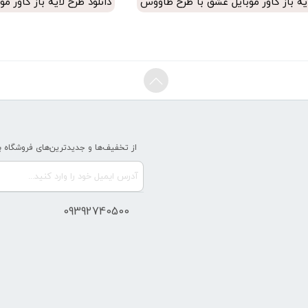
ایه باز کاور موبایل عشق با طرح طاووس
دانلود طرح لایه باز کاور م
رتی
از تخفیف‌ها و جدیدترین‌های فروشگاه ب
09392740500