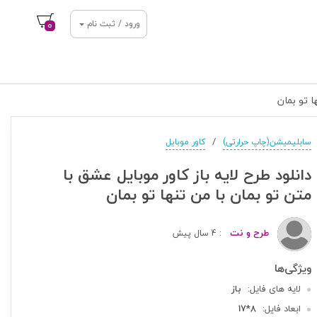
ورود / ثبت نام
0
ا تو بمان
/
سابلیمیشن(چاپ حرارتی)
کاور موبایل
دانلود طرح لایه باز کاور موبایل عشق با
متن تو بمان با من تنها تو بمان
طرح و نت
: 4 سال پیش
لایه های فایل:
باز
ابعاد فایل:
8*17